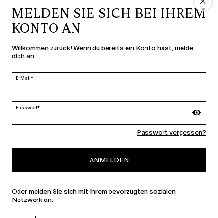
MELDEN SIE SICH BEI IHREM
KONTO AN
LAND UND SPRACHE
Willkommen zurück! Wenn du bereits ein Konto hast, melde
dich an.
Schweiz | de
ändern
E-Mail*
Passwort*
MARINA RINALDI
Passwort vergessen?
PERSONA
ANMELDEN
Oder melden Sie sich mit Ihrem bevorzugten sozialen
Netzwerk an: