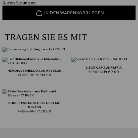
Rufen Sie uns an
IN DEN WARENKORB LEGEN
TRAGEN SIE ES MIT
VISOR CAP AUS RAFFIA
HEMDBLUSENKLEID AUS MUSSELIN
product.price.original
product.price.sale
Fr 89.00
Fr 62.00
product.price.original
product.price.sale
Fr 355.00
Fr 213.00
SLIDE-SANDALEN AUS RAFFIA MIT
STRASS
product.price.original
product.price.sale
Fr 255.00
Fr 178.00