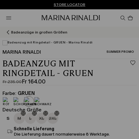
Sie haben kein Konto? REGISTRIEREN SIE SICH JETZT
SCHNELLE LIEFERUNG UND RÜCKSENDUNG
STORE LOCATOR
Pro
im
Wa
0
Badeanzüge in großen Größen
MARINA RINALDI
KATEGORIE:
SUMMER PROMO
BADEANZUG MIT
RINGDETAIL - GRUEN
Fr 164.00
Fr 235.00
Ursprünglicher
Aktueller
Preis
Preis
Farbe:
GRUEN
Fr
Fr
235.00
164.00
Deutsche Größe
S
M
L
XL
2XL
Schnelle Lieferung
Die Lieferung dauert normalerweise 8 Werktage.