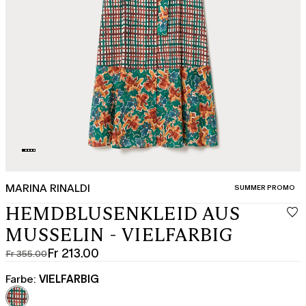
MARINA RINALDI
KATEGORIE:
SUMMER PROMO
HEMDBLUSENKLEID AUS
MUSSELIN - VIELFARBIG
Fr 213.00
Fr 355.00
Ursprünglicher
Aktueller
Preis
Preis
Farbe:
VIELFARBIG
Fr
Fr
355.00
213.00