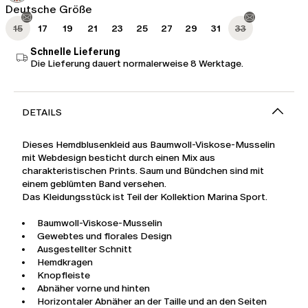
Deutsche Größe
15
17
19
21
23
25
27
29
31
33
Schnelle Lieferung
Die Lieferung dauert normalerweise 8 Werktage.
DETAILS
Dieses Hemdblusenkleid aus Baumwoll-Viskose-Musselin
mit Webdesign besticht durch einen Mix aus
charakteristischen Prints. Saum und Bündchen sind mit
einem geblümten Band versehen.
Das Kleidungsstück ist Teil der Kollektion Marina Sport.
Baumwoll-Viskose-Musselin
Gewebtes und florales Design
Ausgestellter Schnitt
Hemdkragen
Knopfleiste
Abnäher vorne und hinten
Horizontaler Abnäher an der Taille und an den Seiten