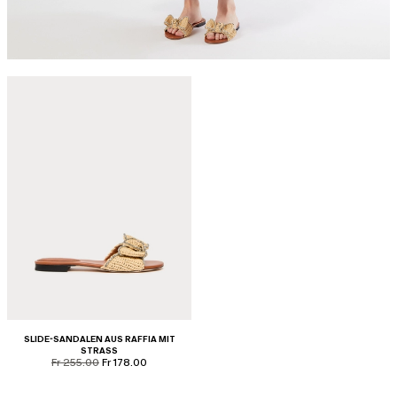
SLIDE-SANDALEN AUS RAFFIA MIT
STRASS
product.price.original
product.price.sale
Fr 255.00
Fr 178.00