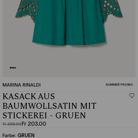
MARINA RINALDI
KATEGORIE:
SUMMER PROMO
KASACK AUS
BAUMWOLLSATIN MIT
STICKEREI - GRUEN
Fr 203.00
Fr 339.00
Ursprünglicher
Aktueller
Preis
Preis
Farbe:
GRUEN