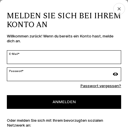
RECHTSBEREICH
MELDEN SIE SICH BEI IHREM
KONTO AN
LAND UND SPRACHE
Willkommen zurück! Wenn du bereits ein Konto hast, melde
dich an.
Schweiz | de
ändern
E-Mail*
Passwort*
MARINA RINALDI
Passwort vergessen?
PERSONA
ANMELDEN
Oder melden Sie sich mit Ihrem bevorzugten sozialen
Netzwerk an: