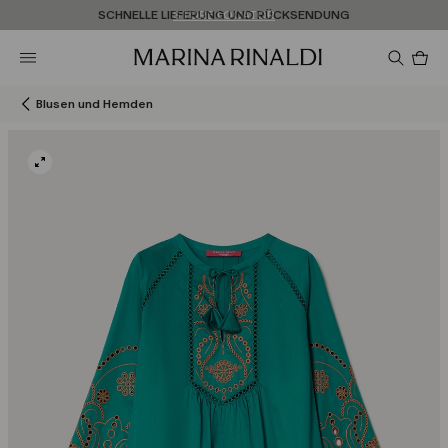
Sie haben kein Konto? REGISTRIEREN SIE SICH JETZT
SCHNELLE LIEFERUNG UND RÜCKSENDUNG
STORE LOCATOR
Pro
im
Wa
0
Blusen und Hemden