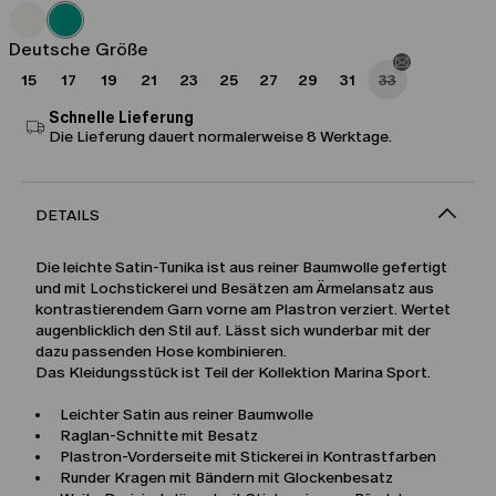
Fr
Fr
339.00
203.00
Deutsche Größe
15
17
19
21
23
25
27
29
31
33
Schnelle Lieferung
Die Lieferung dauert normalerweise 8 Werktage.
DETAILS
Die leichte Satin-Tunika ist aus reiner Baumwolle gefertigt
und mit Lochstickerei und Besätzen am Ärmelansatz aus
kontrastierendem Garn vorne am Plastron verziert. Wertet
augenblicklich den Stil auf. Lässt sich wunderbar mit der
dazu passenden Hose kombinieren.
Das Kleidungsstück ist Teil der Kollektion Marina Sport.
Leichter Satin aus reiner Baumwolle
Raglan-Schnitte mit Besatz
Plastron-Vorderseite mit Stickerei in Kontrastfarben
Runder Kragen mit Bändern mit Glockenbesatz