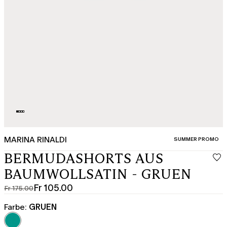
MARINA RINALDI
KATEGORIE:
SUMMER PROMO
BERMUDASHORTS AUS
BAUMWOLLSATIN - GRUEN
Fr 105.00
Fr 175.00
Ursprünglicher
Aktueller
Preis
Preis
Farbe:
GRUEN
Fr
Fr
175.00
105.00