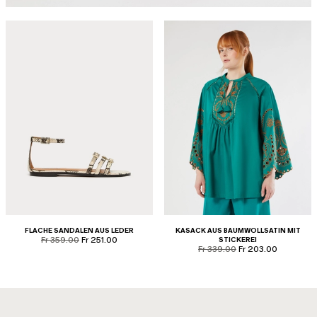
FLACHE SANDALEN AUS LEDER
KASACK AUS BAUMWOLLSATIN MIT
product.price.original
product.price.sale
Fr 359.00
Fr 251.00
STICKEREI
product.price.original
product.price.sale
Fr 339.00
Fr 203.00