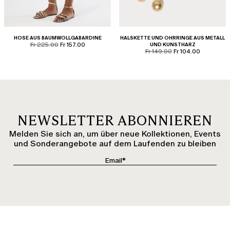
HOSE AUS BAUMWOLLGABARDINE
HALSKETTE UND OHRRINGE AUS METALL
product.price.original
product.price.sale
Fr 225.00
Fr 157.00
UND KUNSTHARZ
product.price.original
product.price.sale
Fr 149.00
Fr 104.00
NEWSLETTER ABONNIEREN
Melden Sie sich an, um über neue Kollektionen, Events
und Sonderangebote auf dem Laufenden zu bleiben