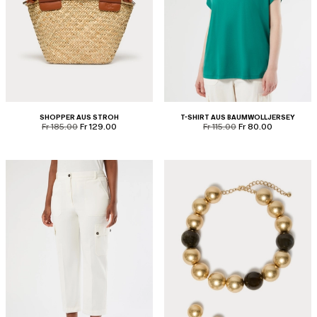
SHOPPER AUS STROH
T-SHIRT AUS BAUMWOLLJERSEY
product.price.original
product.price.sale
product.price.original
product.price.sale
Fr 185.00
Fr 129.00
Fr 115.00
Fr 80.00