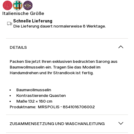
Fr
Fr
95.00
66.00
Italienische Größe
Schnelle Lieferung
Die Lieferung dauert normalerweise 8 Werktage.
DETAILS
Packen Sie jetzt Ihren exklusiven bedruckten Sarong aus
Baumwollmusselin ein. Tragen Sie das Modell im
Handumdrehen und Ihr Strandlook ist fertig.
Baumwollmusselin
Kontrastierende Quasten
Maße 132 × 180 cm
Produktname: MRSPOLIS - 8541016706002
ZUSAMMENSETZUNG UND WASCHANLEITUNG