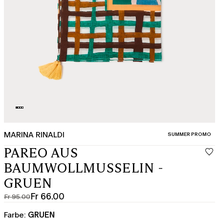
MARINA RINALDI
KATEGORIE:
SUMMER PROMO
PAREO AUS
BAUMWOLLMUSSELIN -
GRUEN
Fr 66.00
Fr 95.00
Ursprünglicher
Aktueller
Preis
Preis
Farbe:
GRUEN