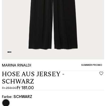
MARINA RINALDI
KATEGORIE:
SUMMER PROMO
HOSE AUS JERSEY -
SCHWARZ
Fr 181.00
Fr 259.00
Ursprünglicher
Aktueller
Preis
Preis
Farbe:
SCHWARZ
Fr
Fr
259.00
181.00