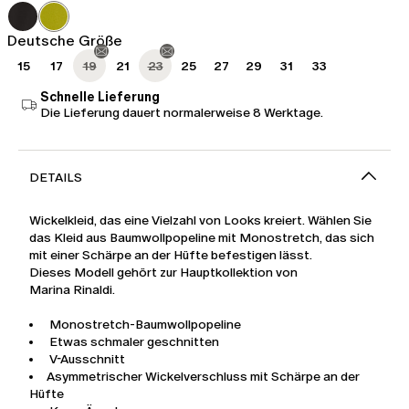
Fr
Fr
379.00
227.00
Deutsche Größe
15
17
19
21
23
25
27
29
31
33
Schnelle Lieferung
Die Lieferung dauert normalerweise 8 Werktage.
DETAILS
Wickelkleid, das eine Vielzahl von Looks kreiert. Wählen Sie
das Kleid aus Baumwollpopeline mit Monostretch, das sich
mit einer Schärpe an der Hüfte befestigen lässt.
Dieses Modell gehört zur Hauptkollektion von
Marina Rinaldi.
Monostretch-Baumwollpopeline
Etwas schmaler geschnitten
V-Ausschnitt
Asymmetrischer Wickelverschluss mit Schärpe an der
Hüfte