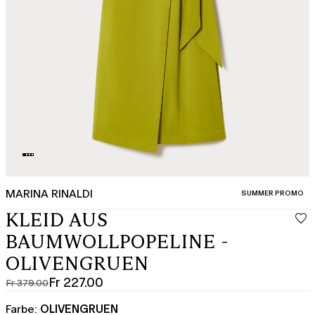
MARINA RINALDI
KATEGORIE:
SUMMER PROMO
KLEID AUS
BAUMWOLLPOPELINE -
OLIVENGRUEN
Fr 227.00
Fr 379.00
Ursprünglicher
Aktueller
Preis
Preis
Farbe:
OLIVENGRUEN