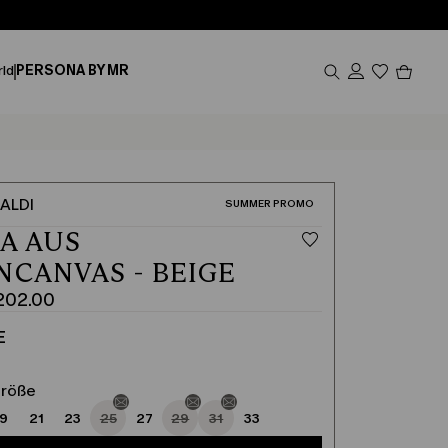
Produk
ld
PERSONA BY MR
im
Waren
0
ALDI
KATEGORIE:
SUMMER PROMO
A AUS
NCANVAS - BEIGE
 202.00
cher
E
Größe
19
21
23
25
27
29
31
33