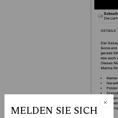
Schnell
Die Lie
DETAILS
Der Kasac
Ikone und 
gerade Sil
das auch 
Dieses Mo
Marina Rin
Reiner
Gerade
Polokr
Dreivi
Seiten
Detail
MELDEN SIE SICH
Produktn