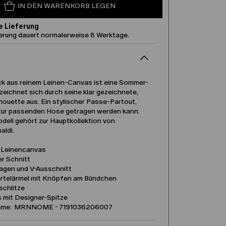
IN DEN WARENKORB LEGEN
e Lieferung
ferung dauert normalerweise 8 Werktage.
k aus reinem Leinen-Canvas ist eine Sommer-
zeichnet sich durch seine klar gezeichnete,
houette aus. Ein stylischer Passe-Partout,
zur passenden Hose getragen werden kann.
dell gehört zur Hauptkollektion von
aldi.
 Leinencanvas
r Schnitt
agen und V-Ausschnitt
ertelärmel mit Knöpfen am Bündchen
schlitze
s mit Designer-Spitze
ame: MRNNOME - 7191036206007