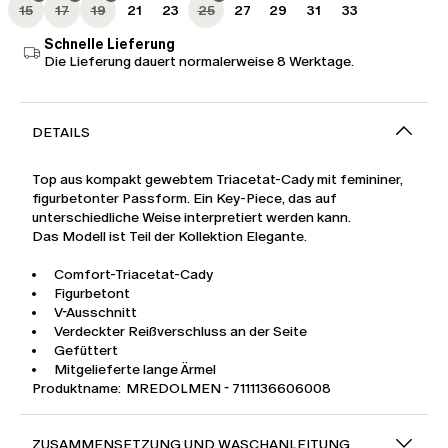
15
17
19
21
23
25
27
29
31
33
Schnelle Lieferung
Die Lieferung dauert normalerweise 8 Werktage.
DETAILS
Top aus kompakt gewebtem Triacetat-Cady mit femininer,
figurbetonter Passform. Ein Key-Piece, das auf
unterschiedliche Weise interpretiert werden kann.
Das Modell ist Teil der Kollektion Elegante.
Comfort-Triacetat-Cady
Figurbetont
V-Ausschnitt
Verdeckter Reißverschluss an der Seite
Gefüttert
Mitgelieferte lange Ärmel
Produktname: MREDOLMEN - 7111136606008
ZUSAMMENSETZUNG UND WASCHANLEITUNG