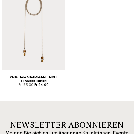
VERSTELLBARE HALSKETTE MIT
STRASSSTEINEN
product.price.original
product.price.sale
Fr 135.00
Fr 94.00
NEWSLETTER ABONNIEREN
Melden Sie sich an, um über neue Kollektionen, Events