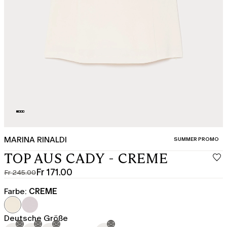
MARINA RINALDI
KATEGORIE:
SUMMER PROMO
TOP AUS CADY - CREME
Fr 171.00
Fr 245.00
Ursprünglicher
Aktueller
Preis
Preis
Farbe:
CREME
Fr
Fr
245.00
171.00
Deutsche Größe