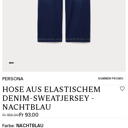
PERSONA
KATEGORIE:
SUMMER PROMO
HOSE AUS ELASTISCHEM
DENIM-SWEATJERSEY -
NACHTBLAU
Fr 93.00
Fr 155.00
Ursprünglicher
Aktueller
Preis
Preis
Farbe:
NACHTBLAU