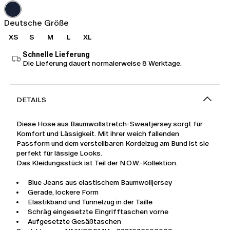
Fr
Fr
155.00
93.00
Deutsche Größe
XS
S
M
L
XL
Schnelle Lieferung
Die Lieferung dauert normalerweise 8 Werktage.
DETAILS
Diese Hose aus Baumwollstretch-Sweatjersey sorgt für
Komfort und Lässigkeit. Mit ihrer weich fallenden
Passform und dem verstellbaren Kordelzug am Bund ist sie
perfekt für lässige Looks.
Das Kleidungsstück ist Teil der N.O.W.-Kollektion.
Blue Jeans aus elastischem Baumwolljersey
Gerade, lockere Form
Elastikband und Tunnelzug in der Taille
Schräg eingesetzte Eingrifftaschen vorne
Aufgesetzte Gesäßtaschen