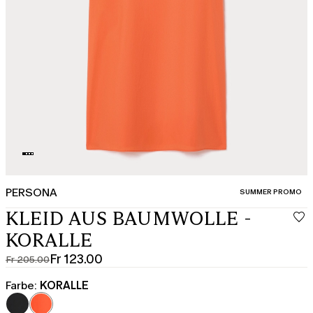
PERSONA
KATEGORIE:
SUMMER PROMO
KLEID AUS BAUMWOLLE -
KORALLE
Fr 123.00
Fr 205.00
Ursprünglicher
Aktueller
Preis
Preis
Farbe:
KORALLE
Fr
Fr
205.00
123.00