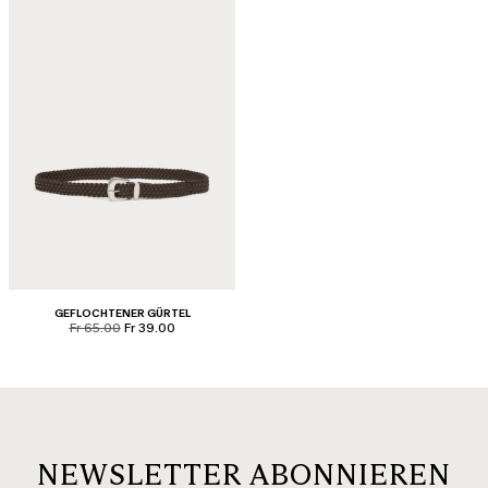
GEFLOCHTENER GÜRTEL
product.price.original
product.price.sale
Fr 65.00
Fr 39.00
NEWSLETTER ABONNIEREN