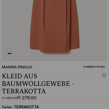
MARINA RINALDI
KATEGORIE:
SUMMER PROMO
KLEID AUS
BAUMWOLLGEWEBE -
TERRAKOTTA
Fr 276.00
Fr 395.00
Ursprünglicher
Aktueller
Preis
Preis
Farbe:
TERRAKOTTA