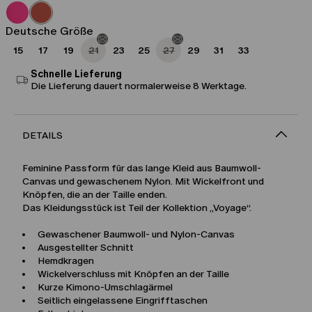
Fr
Fr
395.00
276.00
Deutsche Größe
15
17
19
21
23
25
27
29
31
33
Schnelle Lieferung
Die Lieferung dauert normalerweise 8 Werktage.
DETAILS
Feminine Passform für das lange Kleid aus Baumwoll-
Canvas und gewaschenem Nylon. Mit Wickelfront und
Knöpfen, die an der Taille enden.
Das Kleidungsstück ist Teil der Kollektion „Voyage“.
Gewaschener Baumwoll- und Nylon-Canvas
Ausgestellter Schnitt
Hemdkragen
Wickelverschluss mit Knöpfen an der Taille
Kurze Kimono-Umschlagärmel
Seitlich eingelassene Eingrifftaschen