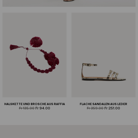
HALSKETTE UND BROSCHE AUS RAFFIA
FLACHE SANDALEN AUS LEDER
product.price.original
product.price.sale
product.price.original
product.price.sale
Fr 135.00
Fr 94.00
Fr 359.00
Fr 251.00