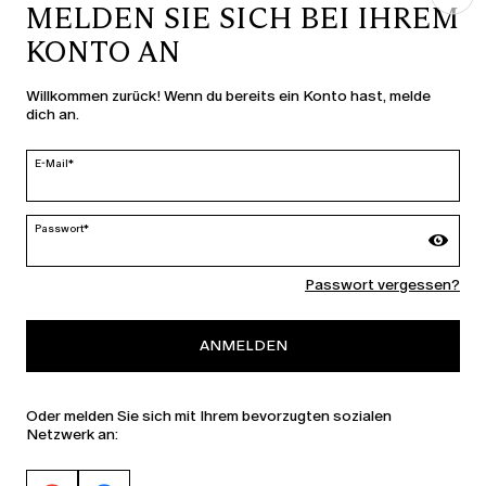
MELDEN SIE SICH BEI IHREM
KONTO AN
LAND UND SPRACHE
Willkommen zurück! Wenn du bereits ein Konto hast, melde
dich an.
Schweiz | de
ändern
E-Mail*
Passwort*
MARINA RINALDI
Passwort vergessen?
PERSONA
ANMELDEN
Oder melden Sie sich mit Ihrem bevorzugten sozialen
Netzwerk an: